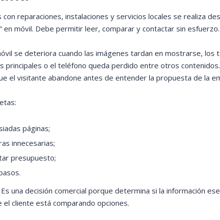
con reparaciones, instalaciones y servicios locales se realiza de
 en móvil. Debe permitir leer, comparar y contactar sin esfuerzo.
 móvil se deteriora cuando las imágenes tardan en mostrarse, los 
cios principales o el teléfono queda perdido entre otros contenidos
que el visitante abandone antes de entender la propuesta de la e
etas:
siadas páginas;
ras innecesarias;
citar presupuesto;
 pasos.
 Es una decisión comercial porque determina si la información ese
e el cliente está comparando opciones.