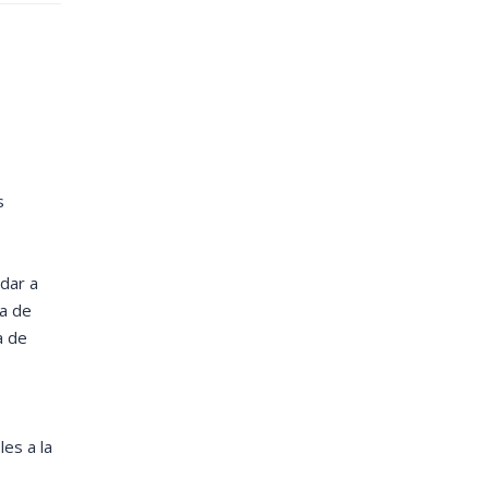
s
dar a
ta de
a de
les a la