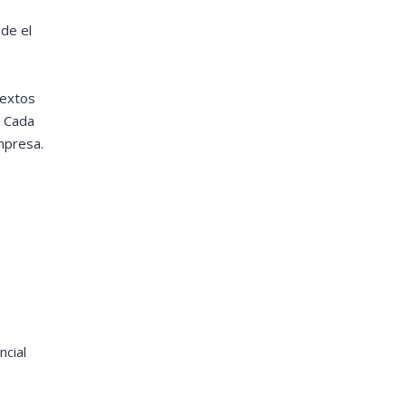
sde el
textos
. Cada
mpresa.
ncial