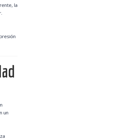
rente, la
r.
presión
dad
un
n un
eza