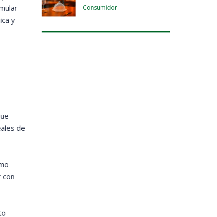
umular
Consumidor
ica y
que
eales de
omo
r con
to