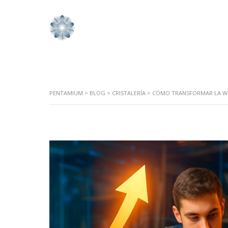
PENTAMIUM
>
BLOG
>
CRISTALERÍA
>
CÓMO TRANSFORMAR LA WEB