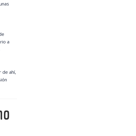
 unas
de
rio a
n
 de ahí,
sión
no