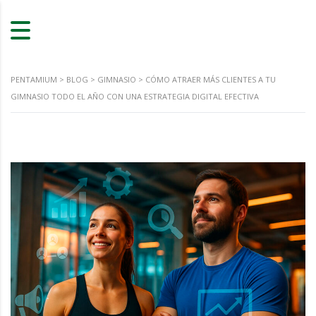
PENTAMIUM
>
BLOG
>
GIMNASIO
>
CÓMO ATRAER MÁS CLIENTES A TU
GIMNASIO TODO EL AÑO CON UNA ESTRATEGIA DIGITAL EFECTIVA